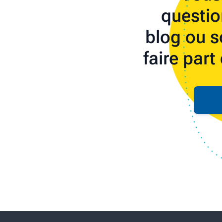
questio
blog ou s
faire part
Cont