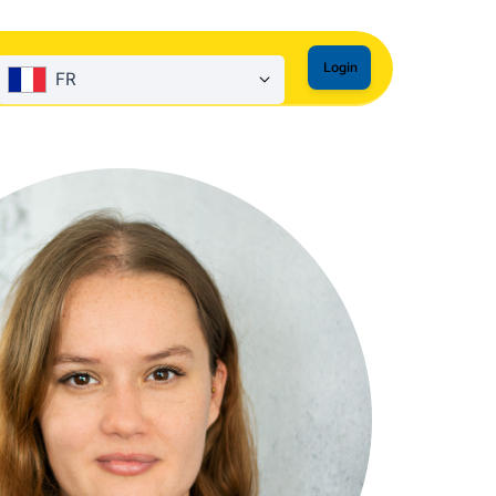
Login
FR