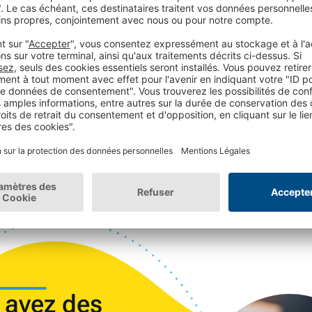
influenceurs, défis et challenges...
Lire l'article
9min. (temps de lecture)
| 04-08-21
 avez des