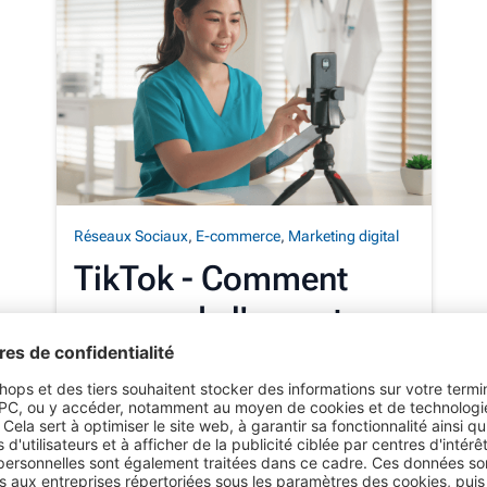
Réseaux Sociaux
,
E-commerce
,
Marketing digital
TikTok - Comment
gagner de l'argent sur
ce réseau lucratif ?
Publication de posts sponsorisés,
augmenter la portée et la qualité du
contenu, travailler avec des