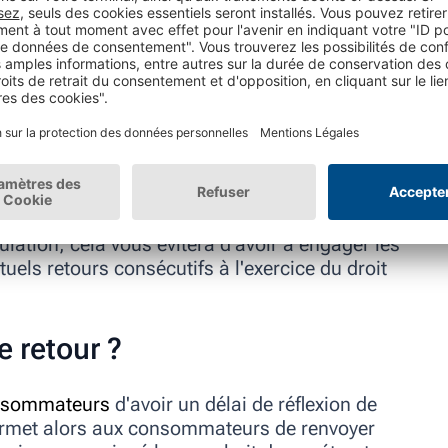
ormation de manière bien visible sur votre
oyez transparents.
perdu pendant le processus de livraison ou si
loi ? Nous clarifions toutes vos questions dans
ement - les responsabilités de l'e-
mmande avant que cette dernière ait été livrée,
lation, cela vous évitera d'avoir à engager les
tuels retours consécutifs à l'exercice du droit
e retour ?
sommateurs
d'avoir un délai de réflexion de
permet alors aux consommateurs de renvoyer