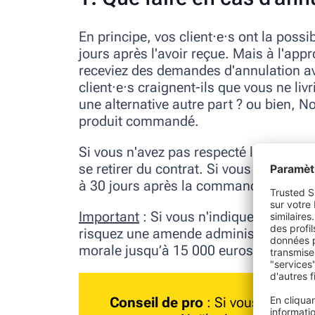
En principe, vos client·e·s ont la poss
jours après l'avoir reçue. Mais à l'appr
receviez des demandes d'annulation ava
client·e·s craignent-ils que vous ne liv
une alternative autre part ? ou bien, No
produit commandé.
Si vous n'avez pas respecté le délai d
se retirer du contrat. Si vous n'aviez p
à 30 jours après la commande.
Important
:
Si vous n'indiquez aucun dé
risquez une amende administrative all
morale jusqu’à 15 000 euros) !
Conseil de pro
: Si vous n'êtes d