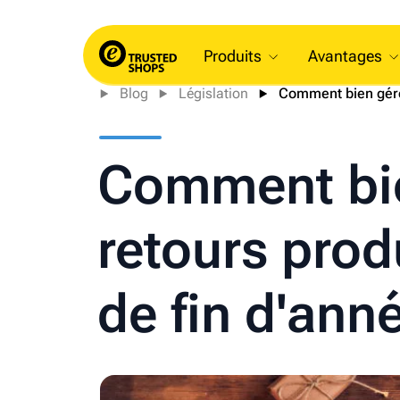
Produits
Avantages
Blog
Législation
Comment bien gére
Comment bie
retours prod
de fin d'ann