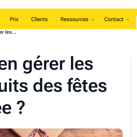
Prix
Clients
Ressources
Contact
r les...
n gérer les
uits des fêtes
ée ?