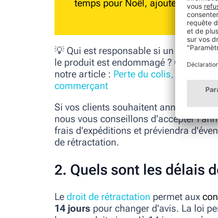
temps pour Noël, ajoutez cette inf
site et s
💡
Qui est responsable si un colis est 
le produit est endommagé ?
Que dit la 
notre article :
Perte du colis, endommag
commerçant
Si vos clients souhaitent annuler la co
nous vous conseillons d'accepter l'annu
frais d'expéditions et préviendra d'éven
de rétractation.
2. Quels sont les délais d
Le
droit de rétractation
permet aux
con
14 jours
pour changer d'avis. La loi 