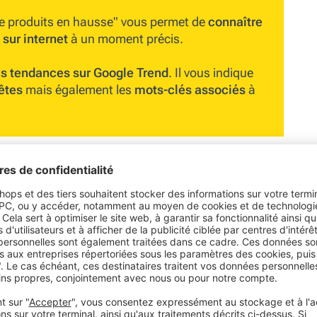
e produits en hausse"
vous permet de
connaître
 sur internet
à un moment précis.
es tendances sur Google Trend
. Il vous indique
êtes
mais également les
mots-clés associés
à
pter rapidement à l’évolution de la demande. Pour
s comportements des consommateurs"
ce :
Google Blog
 à jour quotidiennement.
lles peuvent consulter régulièrement les nouvelles
ng et promotionnelles
(SEA)