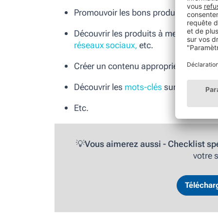
Promouvoir les bons produits ou servi
Découvrir les produits à mettre en ava
réseaux sociaux
,
etc.
Créer un contenu approprié
Découvrir les
mots-clés
sur lesquels s
Etc.
💡
Vous aimerez aussi -
Checklist sp
votre s
Télécharg