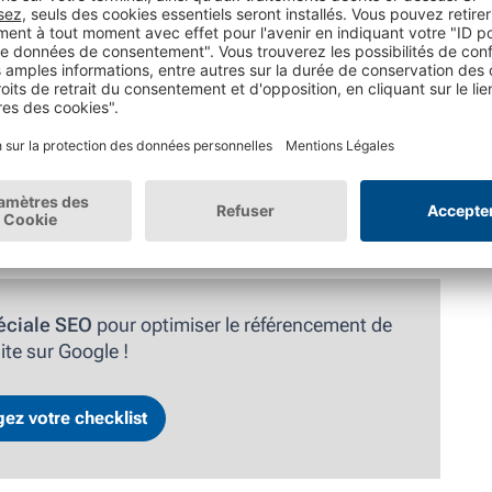
ces
nt sur la page d'accueil, dans le
newsletter
,
sur les
e concentrer
(
SEO
)
éciale SEO
pour optimiser le référencement de
ite sur Google !
ez votre checklist