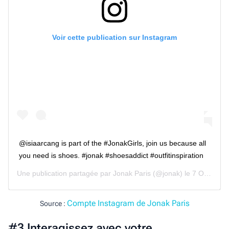
Voir cette publication sur Instagram
@isiaarcang is part of the #JonakGirls, join us because all
you need is shoes. #jonak #shoesaddict #outfitinspiration
Une publication partagée par
Jonak Paris
(@jonak) le
7 Oct. 2020 à 9 :02 PDT
Compte Instagram de Jonak Paris
Source :
#3 Interagissez avec votre