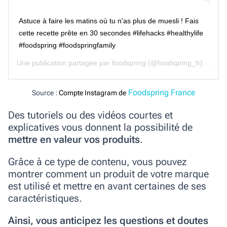
Astuce à faire les matins où tu n'as plus de muesli ! Fais
cette recette prête en 30 secondes #lifehacks #healthylife
#foodspring #foodspringfamily
Une publication partagée par
foodspring
(@foodspring_fr) le
27 J
Foodspring France
Source :
Compte Instagram de
Des tutoriels ou des vidéos courtes et
explicatives vous donnent la possibilité de
mettre en valeur vos produits
.
Grâce à ce type de contenu, vous pouvez
montrer comment un produit de votre marque
est utilisé et mettre en avant certaines de ses
caractéristiques.
Ainsi, vous anticipez les questions et doutes