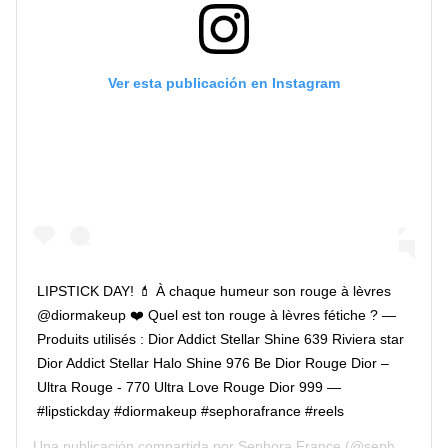
Ver esta publicación en Instagram
LIPSTICK DAY! 💄 À chaque humeur son rouge à lèvres
@diormakeup ❤️ Quel est ton rouge à lèvres fétiche ? —
Produits utilisés : Dior Addict Stellar Shine 639 Riviera star
Dior Addict Stellar Halo Shine 976 Be Dior Rouge Dior –
Ultra Rouge - 770 Ultra Love Rouge Dior 999 —
#lipstickday #diormakeup #sephorafrance #reels
Una publicación compartida por
Sephora France
(@sephorafrance) el