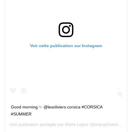
Voir cette publication sur Instagram
Good morning ✨ @lesoliviers.corsica #CORSICA
#SUMMER
Une publication partagée par
Marie Lopez
(@enjoyphoenix) le
8 