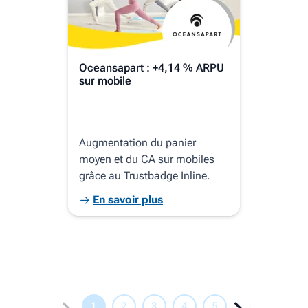
Oceansapart : +4,14 % ARPU
Visi
sur mobile
moye
Augmentation du panier
+20 
moyen et du CA sur mobiles
Alle
grâce au Trustbadge Inline.
moye
perf
En savoir plus
d’av
E
1
2
3
4
5