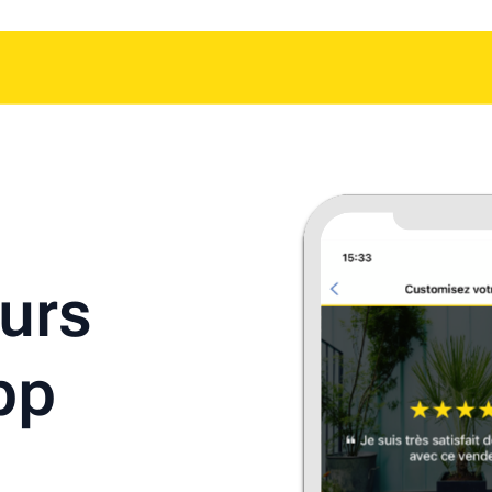
ours
pp