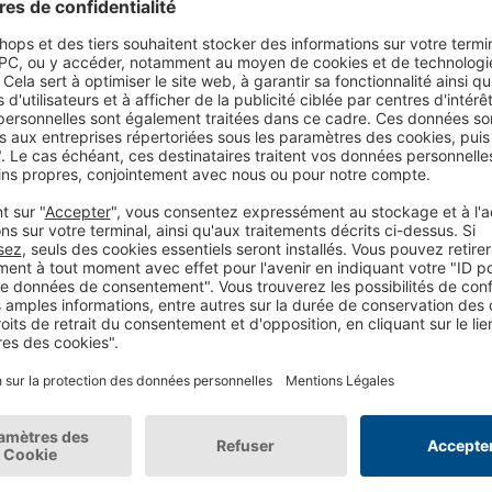
URL de votre boutique
*
n salon
Numéro de téléphone
*
 ?
Pouvez-vous nous en dire 
 pour vous y
Je fais du e-commerc
Je suis une agence ou
Je suis intéressé(e) p
essionnels
Je suis client
n savoir plus sur les
Je travaille dans un 
hnologies,
Je travaille dans une e
 Ne passez pas à
*
En contrepartie du livre b