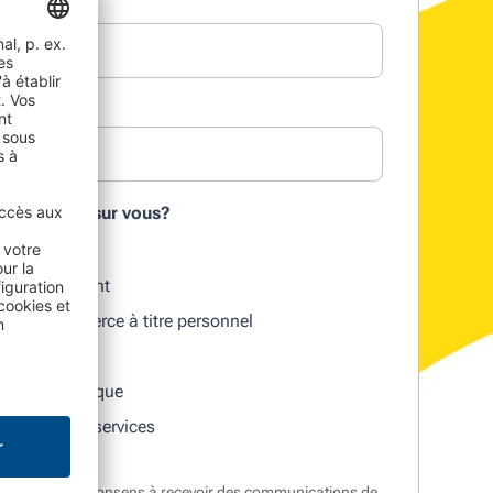
un peu plus sur vous?
e
 un consultant
ar le e-commerce à titre personnel
magasin physique
ntreprise de services
lanc gratuit, je consens à recevoir des communications de