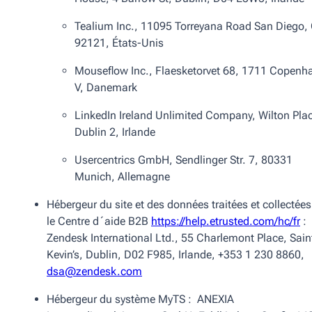
Tealium Inc., 11095 Torreyana Road San Diego,
92121, États-Unis
Mouseflow Inc., Flaesketorvet 68, 1711 Copenh
V, Danemark
LinkedIn Ireland Unlimited Company, Wilton Pla
Dublin 2, Irlande
Usercentrics GmbH, Sendlinger Str. 7, 80331
Munich, Allemagne
Hébergeur du site et des données traitées et collectées
le Centre d´aide B2B
https://help.etrusted.com/hc/fr
:
Zendesk International Ltd.,
55 Charlemont Place, Sain
Kevin’s, Dublin, D02 F985, Irlande, +353 1 230 8860,
dsa@zendesk.com
Hébergeur du système MyTS : ANEXIA