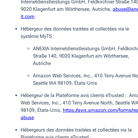
Internetdienstleistungs GmbH, Feldkirchner Straße 14
9020 Klagenfurt am Wörthersee, Autriche,
abuse@ane
it.com
Hébergeur des données traitées et collectées via le
système MyTS :
ANEXIA Internetdienstleistungs GmbH, Feldkirch
Straße 140, 9020 Klagenfurt am Wörthersee,
Autriche
Amazon Web Services, Inc., 410 Terry Avenue No
Seattle WA 98109, États-Unis
Hébergeur de la Plateforme avis clients eTrusted : A
Web Services, Inc., 410 Terry Avenue North, Seattle W
98109, États-Unis,
https://aws.amazon.com/forms/rep
abuse
Hébergeurs des données traitées et collectées via la
Plateforme avis clients eTrusted :