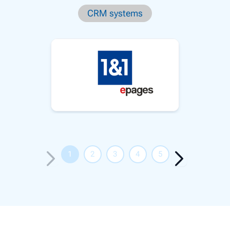
CRM systems
1
2
3
4
5