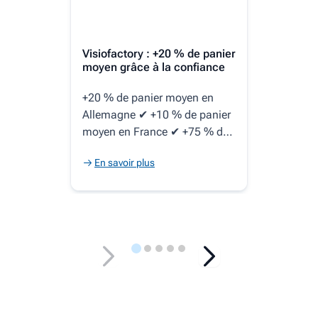
Visiofactory : +20 % de panier
moyen grâce à la confiance
+20 % de panier moyen en
Allemagne ✔ +10 % de panier
moyen en France ✔ +75 % de
performance sur la collecte
En savoir plus
d’avis vs solution concurrente