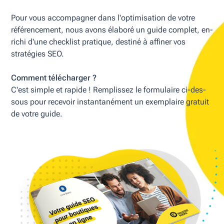
Pour vous ac­com­pag­n­er dans l'op­tim­isa­tion de votre
référencement, nous avons élaboré un guide com­plet, en­
ri­chi d'une check­list pratique, destiné à af­finer vos
stratégies SEO.
Com­ment télécharger ?
C'est simple et rap­ide ! Re­m­p­lis­sez le for­mu­laire ci-des­
sous pour re­ce­voir instantanément un ex­em­plaire gra­tu­it
de votre guide.