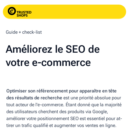
Guide + check-list
Améliorez le SEO de
votre e-commerce
Op­tim­iser son référencement pour apparaître en tête
des résultats de recher­che
est une priorité ab­solue pour
tout ac­teur de l'e-com­merce. Étant donné que la majorité
des util­isateurs cher­chent des produits via Google,
améliorer votre po­s­i­tion­nement SEO est es­sen­tiel pour at­
tirer un trafic qualifié et aug­menter vos ventes en ligne.