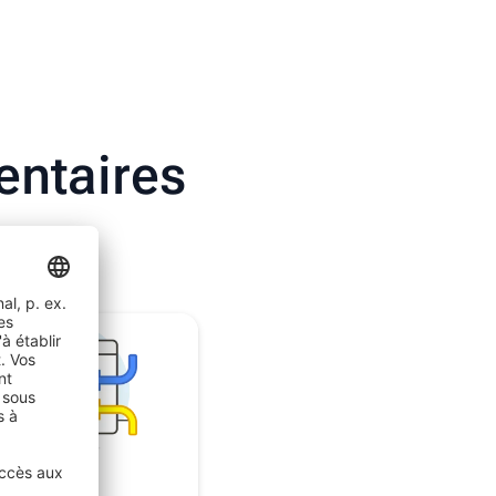
entaires
hops :