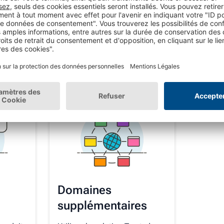
Intégration Google
Repu
t !
Interface pour Google
Collecte
vis sur
Shopping et Ads
Shops, 
Busine
Appelez-nous !
Nous
Domaines
supplémentaires