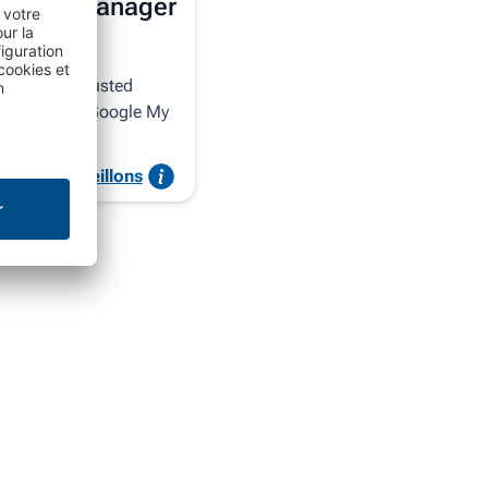
tation Manager
z les avis Trusted
Truspilot et Google My
ss
 vous conseillons