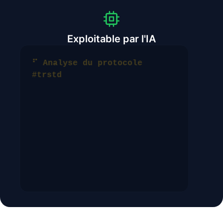
Exploitable par l'IA
⠋
Analyse du protocole
#trstd
OBJECTIF de l'agent IA
Acheter une paire d'ASICS Gel-Kayano
32
Site ciblé
runningxpert.com