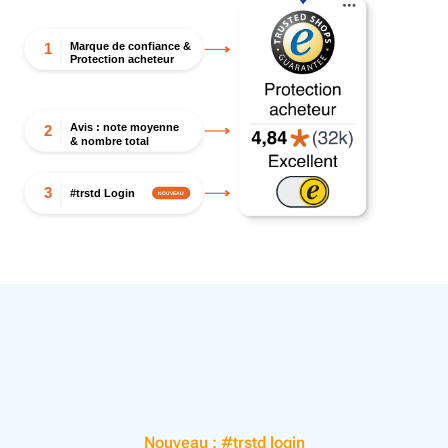
Marque de confiance &
1
Protection acheteur
Avis : note moyenne
2
& nombre total
3
#trstd Login
NOUVEAU
Nouveau : #trstd login