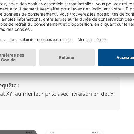
nts IA et systèmes marchands
des clés
: stock, variantes, promotions, paiement
pre à chaque marchand
sans refonte ERP/CMS
equête :
at XY, au meilleur prix, avec livraison en deux