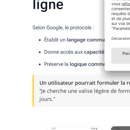
ligne
Selon Google, le protocole :
Établit un
langage commun
entre age
Donne accès aux
capacités marchan
Préserve la
logique commerciale pro
Un utilisateur pourrait formuler la r
“Je cherche une valise légère de form
jours.”