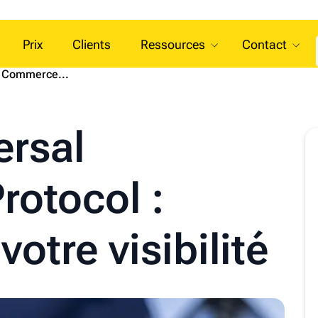
Prix
Clients
Ressources
Contact
l Commerce...
ersal
otocol :
votre visibilité