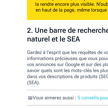
la rendre encore plus visible. N’oub
en haut de la page, même lorsque l'u
2. Une barre de recherch
naturel et le SEA
Gardez à l'esprit que les requêtes de v
informations précieuses que vous pouve
vos annonces sur Google et sur des pla
savoir quels sont les mots-clés les plu
dans vos descriptions de produits (S
(SEA).
📖
Vous aimerez aussi :
5 conseils pou