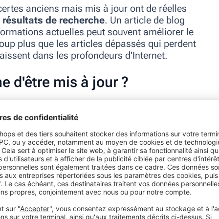
certes anciens mais mis à jour ont de réelles
s résultats de recherche
. Un article de blog
formations actuelles peut souvent améliorer le
oup plus que les articles dépassés qui perdent
aissent dans les profondeurs d'Internet.
e d'être mis à jour ?
un ancien contenu dépend d'une sélection
publications, telles que les livres ou les
pendant des années et n'auront pas besoin
 des articles auxquels vous devez prêter
stiques
loi spécifique qui n'est plus d'actualité,
mettez