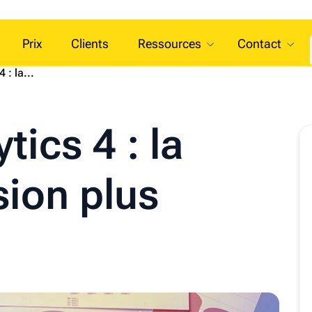
Prix
Clients
Ressources
Contact
 : la...
tics 4 : la
sion plus