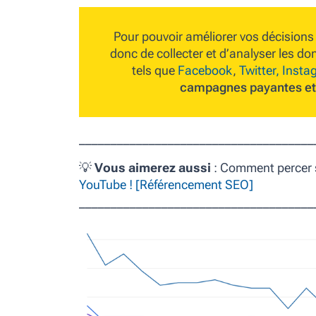
Pour pouvoir améliorer vos décisions
donc de collecter et d’analyser les d
tels que
Facebook
,
Twitter,
Insta
campagnes payantes et 
_____________________________________
💡
Vous aimerez aussi
: Comment percer 
YouTube ! [Référencement SEO]
_____________________________________