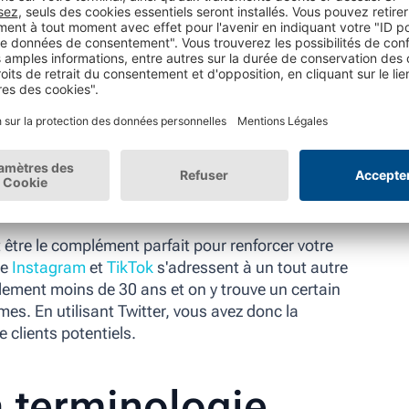
Source :
ECN
e 34 ans. Contrairement aux autres réseaux sociaux,
 hommes, contre seulement 40 % de femmes.
t être le complément parfait pour renforcer votre
ue
Instagram
et
TikTok
s'adressent à un tout autre
palement moins de 30 ans et on y trouve un certain
s. En utilisant Twitter, vous avez donc la
 clients potentiels.
a terminologie