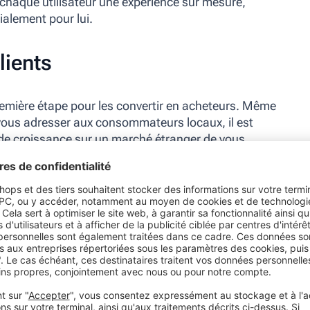
à chaque utilisateur une expérience sur mesure,
ialement pour lui.
lients
première étape pour les convertir en acheteurs. Même
à vous adresser aux consommateurs locaux, il est
 de croissance sur un marché étranger de vous
s langues, vous leur montrez que vous vous adaptez
tion maladroite peut nuire à votre image de marque.
nnels et experts en référencement naturel pour une
tilisateur optimale
.
és culturelles