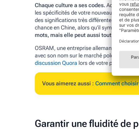
Chaque culture a ses codes.
Adaptez votre
les spécificités de votre nouveau marché. L
des significations très différentes d'une cul
chance en Chine, alors qu'il symbolise le 
mots, mais elle peut aussi tout gâcher si e
OSRAM, une entreprise allemande spécialisé
avec son nom sur le marché polonais. Décou
discussion Quora
lors de votre prochaine p
Vous aimerez aussi :
Comment choisir l
Garantir une fluidité de 