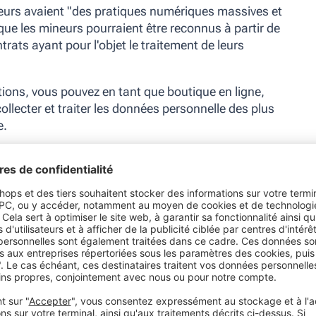
eurs avaient "des pratiques numériques massives et
ue les mineurs pourraient être reconnus à partir de
ats ayant pour l'objet le traitement de leurs
tions, vous pouvez en tant que boutique en ligne,
ollecter et traiter les données personnelle des plus
e.
tenant un groupe spécial : les jeunes de 15 à 17
épendants et peuvent faire leurs propres achats,
 litiges, les tribunaux pourront décider de leur
t sur le type de produit vendu, leur prix, le niveau
 marchand etc. De même, les parents peuvent tout à
 de leurs enfants mineurs âgés de 15 à 17 ans.
ue Google change