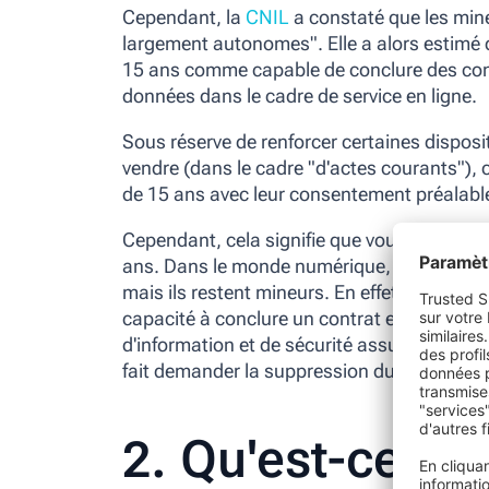
Cependant, la
CNIL
a constaté que les min
largement autonomes". Elle a alors estimé q
15 ans
comme capable de conclure des contr
données dans le cadre de service en ligne.
Sous réserve de renforcer certaines disposi
vendre (dans le cadre "d'actes courants"), c
de 15 ans avec leur consentement préalabl
Cependant, cela signifie que vous avez main
ans. Dans le monde numérique, ils sont ind
mais ils restent mineurs. En effet, en cas de
capacité à conclure un contrat et s’appuieron
d'information et de sécurité assuré par le
fait demander la suppression du traitement
2. Qu'est-ce q