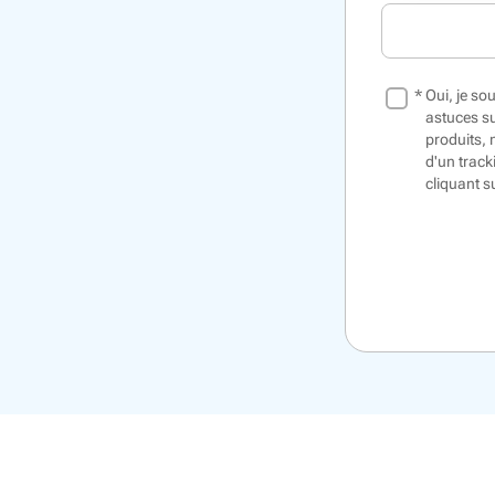
*
Oui, je so
astuces su
produits,
d'un
track
cliquant s