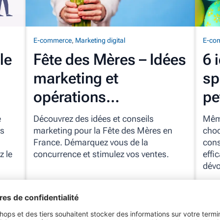
E-commerce
,
Marketing digital
E-co
le
Fête des Mères – Idées
6 
marketing et
sp
opérations
pe
commerciales
e
Découvrez des idées et conseils
Même
is
marketing pour la Fête des Mères en
choc
France. Démarquez vous de la
cons
z le
concurrence et stimulez vos ventes.
effi
dévo
Lire l'article
Lire 
10min. (temps de lecture)
| 28-02-24
8min.