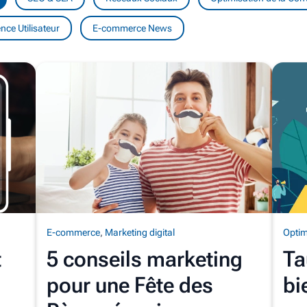
nce Utilisateur
E-commerce News
E-commerce
,
Marketing digital
Optim
t
5 conseils marketing
Ta
pour une Fête des
bi