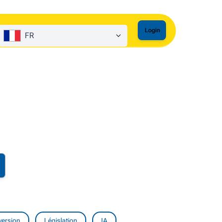
Login
FR
version
Législation
IA