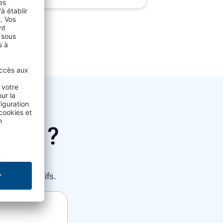
ormé ?
enus exclusifs.