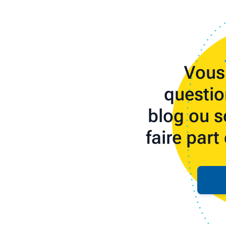
Vous
questio
blog ou s
faire part
Cont