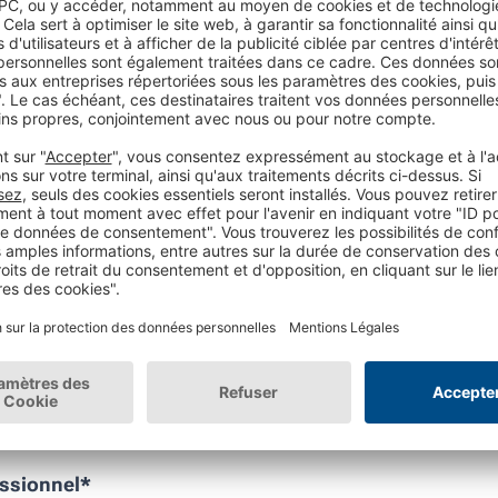
2
3
4
5
6
itez-vous rester inf
ès maintenant à notre Newsletter et profitez de nos cont
essionnel
*