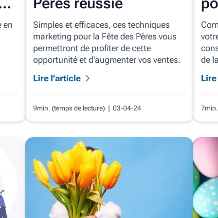
e-
Pères réussie
po
ve
e en
Simples et efficaces, ces techniques
Comm
marketing pour la Fête des Pères vous
votr
permettront de profiter de cette
cons
opportunité et d'augmenter vos ventes.
de l
Lire l'article
Lire 
9min. (temps de lecture)
| 03-04-24
7min.